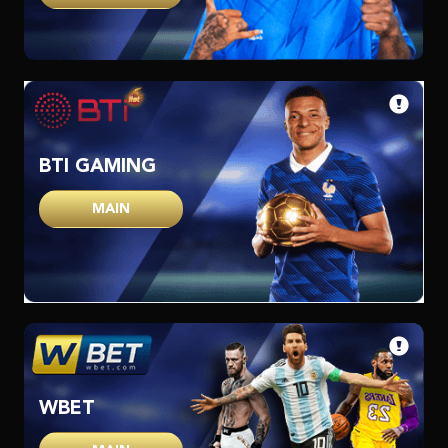
BTI GAMING
MAIN
WBET