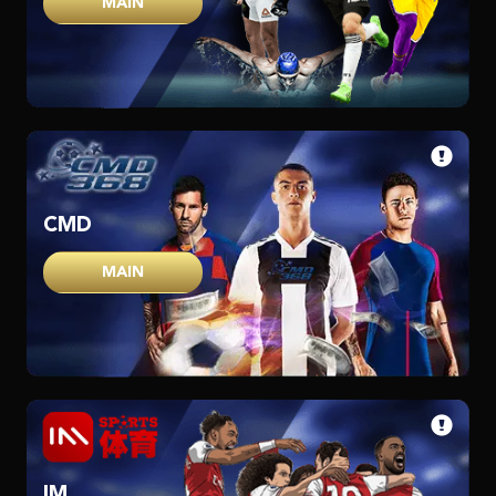
MAIN
CMD
MAIN
IM