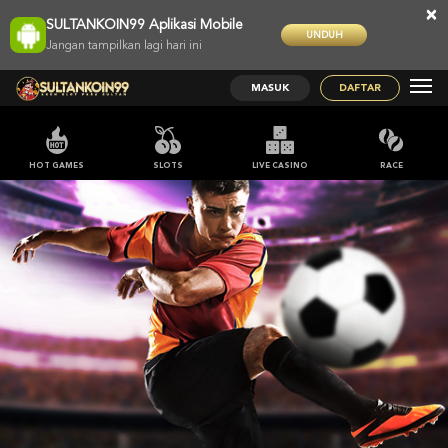
×
SULTANKOIN99 Aplikasi Mobile
UNDUH
Jangan tampilkan lagi hari ini
MASUK
DAFTAR
HOT GAMES
SLOTS
LIVE CASINO
RACE