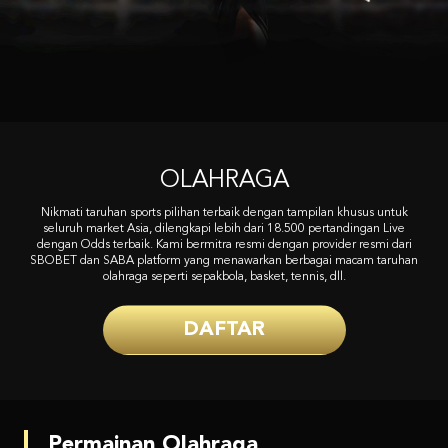
OLAHRAGA
Nikmati taruhan sports pilihan terbaik dengan tampilan khusus untuk
seluruh market Asia, dilengkapi lebih dari 18.500 pertandingan Live
dengan Odds terbaik. Kami bermitra resmi dengan provider resmi dari
SBOBET dan SABA platform yang menawarkan berbagai macam taruhan
olahraga seperti sepakbola, basket, tennis, dll.
DAFTAR
Permainan Olahraga